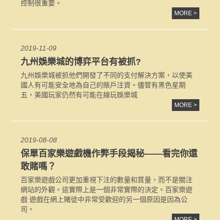
控制很重要。
MORE >
2019-11-09
九州娛樂城的博弈平台有被抓?
九州娛樂城被抓他們開發了不同的支付解決方案，以使美
國人有可能安全地為自己的賬戶注資。儘管有黑色星期
五，美國玩家仍然有可能在線玩娛樂城
MORE >
2019-08-08
保單百家樂遊戲機作弊手段揭秘——看完你還
敢賭嗎？
百家樂遊戲公司更加重視下注的數量和質量，而不是關注
網站的外觀。這實際上是一個非常實際的決定。百家樂遊
戲 遊戲在網上賭徒中非常受歡迎的另一個原因是因為公
司。
MORE >