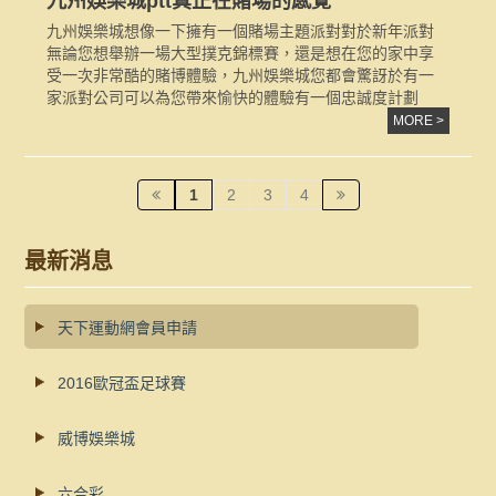
九州娛樂城ptt真正在賭場的感覺
九州娛樂城想像一下擁有一個賭場主題派對對於新年派對
無論您想舉辦一場大型撲克錦標賽，還是想在您的家中享
受一次非常酷的賭博體驗，九州娛樂城您都會驚訝於有一
家派對公司可以為您帶來愉快的體驗有一個忠誠度計劃
MORE >
1
2
3
4
最新消息
天下運動網會員申請
2016歐冠盃足球賽
威博娛樂城
六合彩