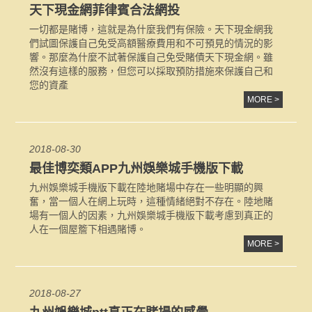
天下現金網菲律賓合法網投
一切都是賭博，這就是為什麼我們有保險。天下現金網我
們試圖保護自己免受高額醫療費用和不可預見的情況的影
響。那麼為什麼不試著保護自己免受賭債天下現金網。雖
然沒有這樣的服務，但您可以採取預防措施來保護自己和
您的資產
MORE >
2018-08-30
最佳博奕類APP九州娛樂城手機版下載
九州娛樂城手機版下載在陸地賭場中存在一些明顯的興
奮，當一個人在網上玩時，這種情緒絕對不存在。陸地賭
場有一個人的因素，九州娛樂城手機版下載考慮到真正的
人在一個屋簷下相遇賭博。
MORE >
2018-08-27