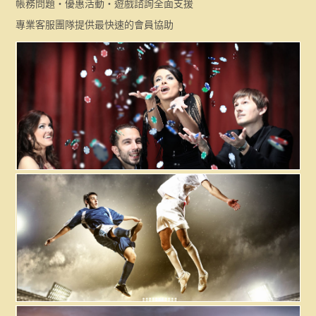
帳務問題・優惠活動・遊戲諮詢全面支援
專業客服團隊提供最快速的會員協助