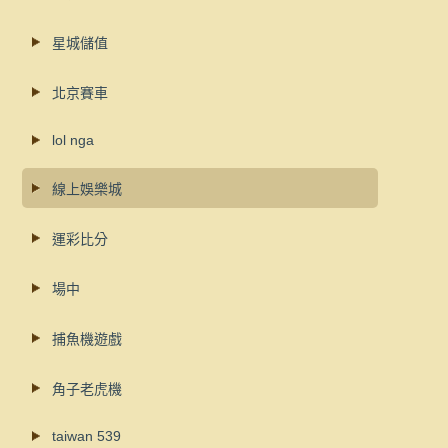
星城儲值
北京賽車
lol nga
線上娛樂城
運彩比分
場中
捕魚機遊戲
角子老虎機
taiwan 539