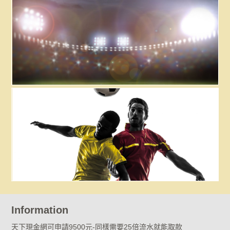
Information
天下現金網可申請9500元-同樣需要25倍流水就能取款