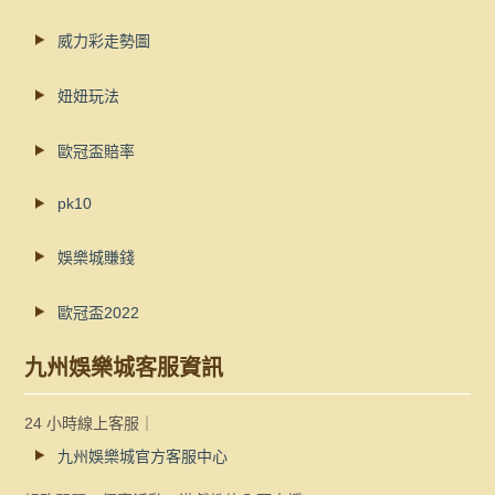
威力彩走勢圖
妞妞玩法
歐冠盃賠率
pk10
娛樂城賺錢
歐冠盃2022
九州娛樂城客服資訊
24 小時線上客服｜
九州娛樂城官方客服中心