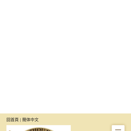
回首頁
|
簡体中文
Me