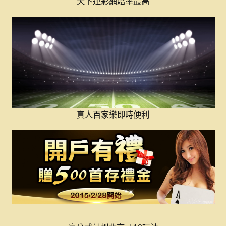
天下運彩網賠率最高
真人百家樂即時便利