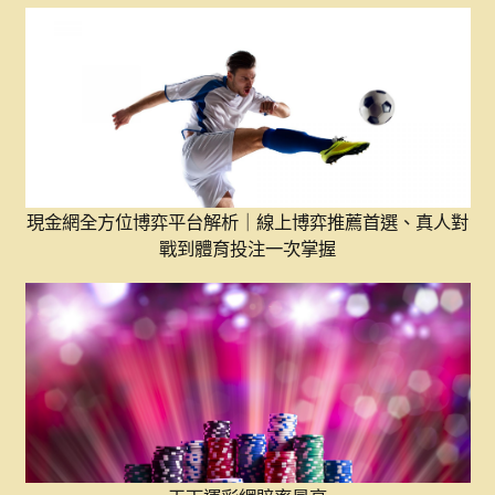
現金網全方位博弈平台解析｜線上博弈推薦首選、真人對
戰到體育投注一次掌握