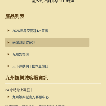
贏公式計劃北京pk10玩法
產品列表
2026世界盃賽程live直播
玩運彩即時便利
九州娛樂城
天下運動網 | 世界盃盤口
九州娛樂城客服資訊
24 小時線上客服｜
九州娛樂城官方客服中心