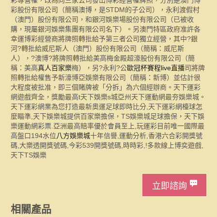
彩專營權，改為向三家公司發出博彩經營權牌照，分別是澳門博
彩股份有限公司（簡稱澳博，是STDM的子公司），永利渡假村
（澳門）股份有限公司，和銀河娛樂場股份有限公司（已被收
購，現屬銀河娛樂集團有限公司名下）。另澳門特區政府准許各
幸運博彩經營商將牌照轉批給予第三者公司獨立經營，其中?銀
河?轉批給威尼斯人（澳門）股份有限公司（簡稱：威尼斯
人），?澳博?將牌照轉批給美高梅金殿超濠股份有限公司（簡
稱：美高
真人百家樂
梅），另?永利?公
歐冠杯賽程live直播
司將牌
照轉批給權售予新濠博亞娛樂有限公司（簡稱：新博）並估計很
大程度被批准，即三個賭牌被「分拆」為六個經辦商。天下運彩
網遊戲齊全，獎勵最高t天下娛樂s城亞州天下運動網最夯娛樂城。
天下運彩網業為您打造最新奧運足球即時比分,天下運彩網檯球怎
麼瞄準,天下娛樂城提供百家樂擔保，TS娛樂城足球擔保，天下娛
樂運動網彩票.亞洲最高賠率優於會員至上,玩運彩目前唯一國際最
高盤口194水位
八方娛樂城
十年信譽,運動分析,香港六合彩開獎號
碼,大樂透開獎號碼,今彩539開獎號碼,時時彩,!多款線上博奕遊戲,
天下TS娛樂
立即諮詢
相關產品