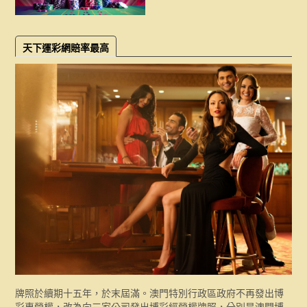
天下運彩網賠率最高
牌照於續期十五年，於末屆滿。澳門特別行政區政府不再發出博