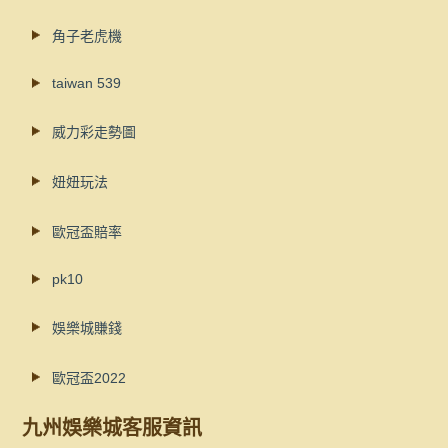
角子老虎機
taiwan 539
威力彩走勢圖
妞妞玩法
歐冠盃賠率
pk10
娛樂城賺錢
歐冠盃2022
九州娛樂城客服資訊