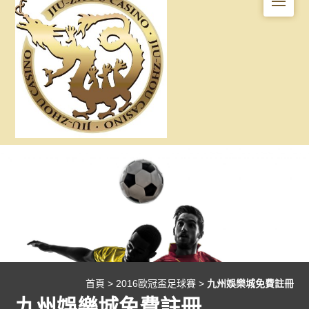
首頁
>
2016歐冠盃足球賽
>
九州娛樂城免費註冊
九州娛樂城免費註冊