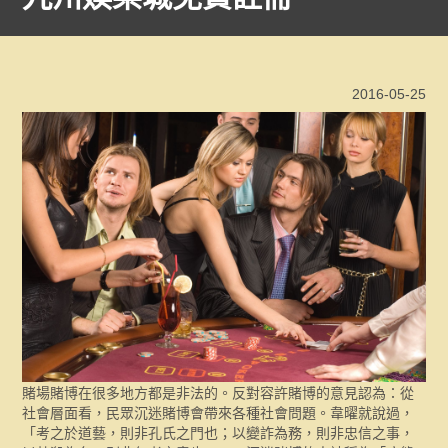
2016-05-25
賭場賭博在很多地方都是非法的。反對容許賭博的意見認為：從
社會層面看，民眾沉迷賭博會帶來各種社會問題。韋曜就說過，
「考之於道藝，則非孔氏之門也；以變詐為務，則非忠信之事，