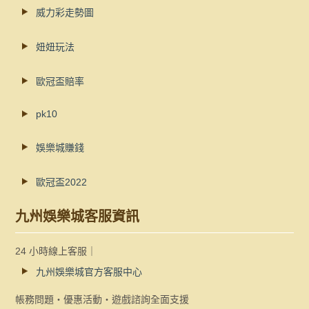
威力彩走勢圖
妞妞玩法
歐冠盃賠率
pk10
娛樂城賺錢
歐冠盃2022
九州娛樂城客服資訊
24 小時線上客服｜
九州娛樂城官方客服中心
帳務問題・優惠活動・遊戲諮詢全面支援