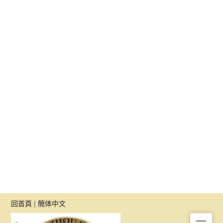
回首頁
|
簡体中文
Me