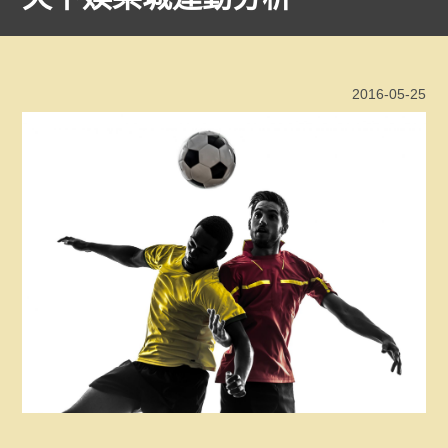
2016-05-25