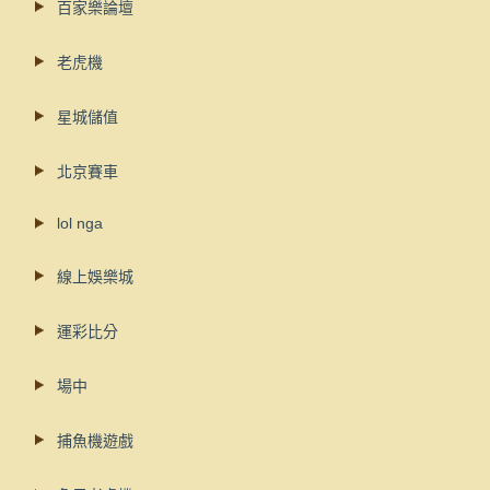
百家樂論壇
老虎機
星城儲值
北京賽車
lol nga
線上娛樂城
運彩比分
場中
捕魚機遊戲