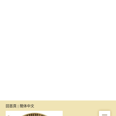
回首頁
|
簡体中文
Me