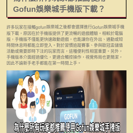
Gofun娛樂城手機版下載？
gofun
Gofun
娛樂城
之後都會選擇進行
娛樂城手機
許多玩家在接觸
版下載，原因在於手機版提供了更流暢的遊戲體驗。相較於電腦
版，手機版不僅能更快速啟動遊戲，也能讓你在外出、通勤或短
時間休息時都能立即登入。對於習慣追蹤賽事、參與歐冠盃儲值
活動或需要即時下注的玩家而言，這種便利性相當重要。另外，
手機版本介面經過優化，更適合觸控操作，視覺佈局也更簡潔，
因此不論新手老手都能在第一時間上手。