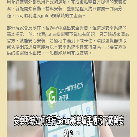
用允許安裝外部應用程式的選項。完成後點擊官方提供的安裝檔
案，就能開始自動下載與安裝。整個過程大約只需要一到兩分
鐘，即可順利進入
gofun娛樂城
的主畫面。
部分玩家會反映在下載過程中跳出安全警告，但這是安卓系統的
gofun
娛樂城
基本提示，並非代表
下載包有問題，只要確認來源為
官方，就能安心安裝。若過程中遇到下載卡住，清除瀏覽器快取
或切換網路通常就能解決。安卓系統本身支持度高，只要官方提
供的檔案版本正確，一般都能順利完成安裝。