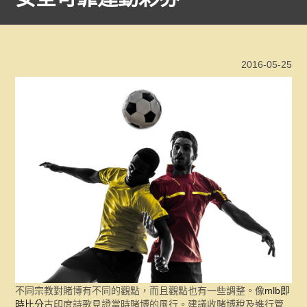
2016-05-25
不同宗教對賭博有不同的觀點，而且觀點也有一些調整。像
mlb即
時比分
古印度詩歌見證當時賭博的風行。建議收賭博稅及進行管