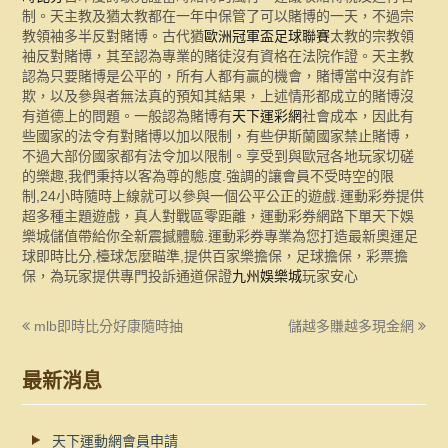
制。天主教及猶太教都在一年中保管了可以賭博的一天，不過宗
教領袖多半反對賭博。古代猶
歐洲冠軍盃足球聯賽
太教的宗教領
袖反對賭博，其至認為專業的賭徒沒有資格在法院作證。天主教
認為只要賭博是公平的，所有人都有贏的機會，賭博當中沒有詐
欺，以及參與者無法真的預知其結果，上述情形都成立的賭博沒
有道德上的問題。一般認為賭博有
天下運彩網
社會成本，因此有
些國家的法令有對賭博以加以限制，有些伊斯蘭國家禁止賭博，
不過大部份國家都有法令加以限制。享受到與歐冠各地玩家切磋
的樂趣,我們秉持以客為尊的態度.強調的讓會員不受時空的限
制,24小時隨時上線就可以參與一個公平公正的遊戲.運動彩券提供
超多種主題遊戲，真人對戰區零距離，運動彩券網路下單天下娛
樂城儲值帶給你全新震撼體驗.運動彩券專業為您打造最新奧運足
球即時比分,檯球怎麼瞄準,提供百家樂擔保，足球擔保，彩票擔
保，為玩家提供專門投訴通道保證
九州娛樂城
玩家安心
mlb即時比分好康隨時抽
儲越多賺越多現金網
最新消息
天下運動網會員申請