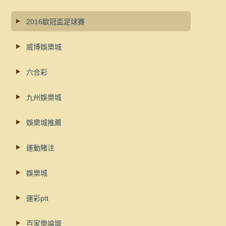
2016歐冠盃足球賽
威博娛樂城
六合彩
九州娛樂城
娛樂城推薦
運動賭注
娛樂城
運彩ptt
百家樂論壇