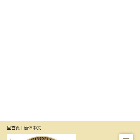
回首頁
|
簡体中文
Me